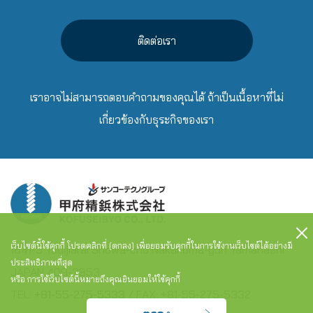
ติดต่อเรา
เราอาจไม่สามารถตอบคำถามของคุณได้ ถ้าเป็นเนื้อหาที่ไม่
เกี่ยวข้องกับธุระกิจของเรา
เว็บไซต์นี้ใช้คุกกี้ โปรดคลิกที่ [ตกลง] เพื่อยอมรับคุกกี้ในการใช้งานเว็บไชต์ได้อย่างมี
1641-3 Tsuijiarai Showa-cho Nakakoma-gun Yamanashi
ประสิทธิภาพที่สุด
JAPAN 409-3853
หรือ การใช้เว็บไซต์นี้หมายถึงคุณยินยอมให้ใช้คุกกี้
TEL:
+81-55-275-5333
/ FAX: +81-55-275-5332